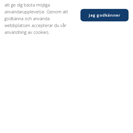
att ge dig bästa möjliga
användarupplevelse. Genom att
Jag godkänner
godkänna och använda
webbplatsen accepterar du vår
användning av cookies.
Vi har konsulter för alla dina
bygg- och anläggningsprojekt
Karlanders är ett konsultföretag som är verksamt inom
bygg- och anläggningsbranschen. Vår specialistkunskap