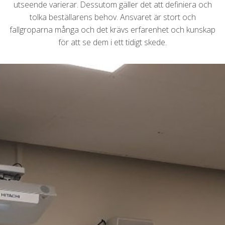
utseende varierar. Dessutom gäller det att definiera och
tolka beställarens behov. Ansvaret är stort och
fallgroparna många och det krävs erfarenhet och kunskap
för att se dem i ett tidigt skede.