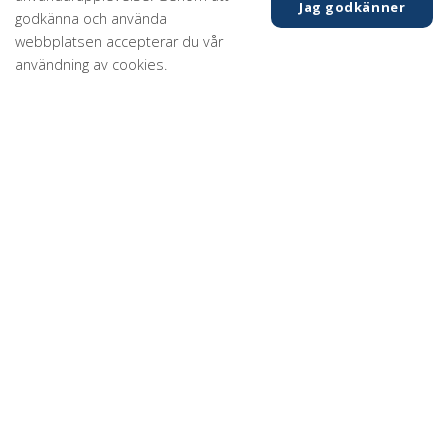
Jag godkänner
Vi hälsar en ny medarbetare välkommen!
godkänna och använda
webbplatsen accepterar du vår
27 augusti 2021
användning av cookies.
Nu förstärker vi vårt team i Karlanders Infra med ny
medarbetare och välkomnar Emanuel Billemar in i gänget.