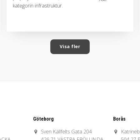
kategorin infrastruktur.
Visa fler
Göteborg
Borås
Sven Källfelts Gata 204
Katrine
ACKA
426 71 VÄSTRA FRÖLUNDA
504 27