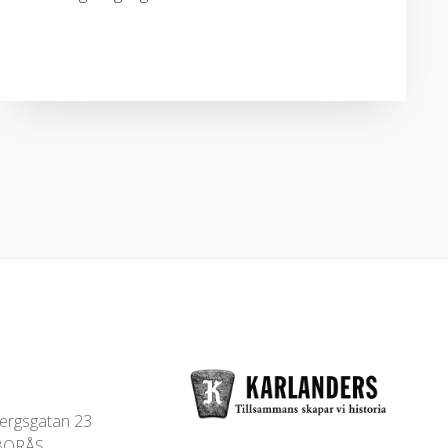
bergsgatan 23
 BORÅS