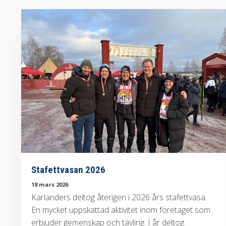
Stafettvasan 2026
18 mars 2026
Karlanders deltog återigen i 2026 års stafettvasa.
En mycket uppskattad aktivitet inom företaget som
erbjuder gemenskap och tävling. I år deltog